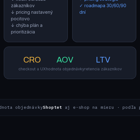
zákazníkov
✓ roadmapa 30/60/90
↓ pricing nastavený
dní
pocitovo
↓ chýba plán a
prioritizácia
CRO
AOV
LTV
checkout a UX
hodnota objednávky
retencia zákazníkov
jednávky
Shoptet
aj e-shop na mieru · podľa potrieb 