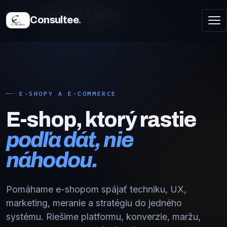
Domov
E-commerce & Shoptet
Consultee
.
E-shopy a e-commerce: technika, výkon a rast
E-SHOPY A E-COMMERCE
E-shop, ktorý rastie
podľa dát, nie
náhodou.
Pomáhame e-shopom spájať techniku, UX,
marketing, meranie a stratégiu do jedného
systému. Riešime platformu, konverzie, maržu,