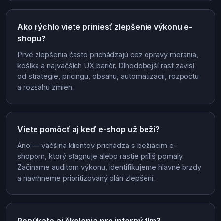
Ako rýchlo viete priniesť zlepšenie výkonu e-
shopu?
Prvé zlepšenia často prichádzajú cez opravy merania,
košíka a najväčších UX bariér. Dlhodobejší rast závisí
od stratégie, pricingu, obsahu, automatizácií, rozpočtu
a rozsahu zmien.
Viete pomôcť aj keď e-shop už beží?
Áno — väčšina klientov prichádza s bežiacim e-
shopom, ktorý stagnuje alebo rastie príliš pomaly.
Začíname auditom výkonu, identifikujeme hlavné brzdy
a navrhneme prioritizovaný plán zlepšení.
Ponúkate aj školenia pre interný tím?