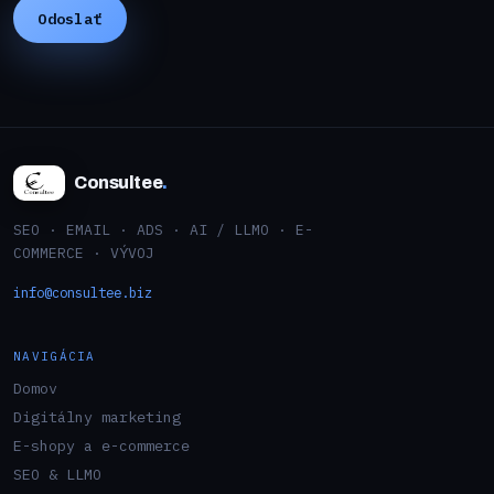
Consultee
.
SEO · EMAIL · ADS · AI / LLMO · E-
COMMERCE · VÝVOJ
info@consultee.biz
NAVIGÁCIA
Domov
Digitálny marketing
E-shopy a e-commerce
SEO & LLMO