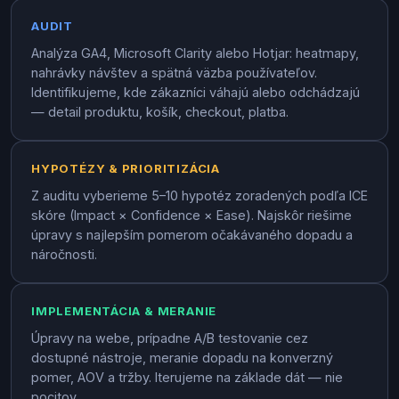
AUDIT
Analýza GA4, Microsoft Clarity alebo Hotjar: heatmapy,
nahrávky návštev a spätná väzba používateľov.
Identifikujeme, kde zákazníci váhajú alebo odchádzajú
— detail produktu, košík, checkout, platba.
HYPOTÉZY & PRIORITIZÁCIA
Z auditu vyberieme 5–10 hypotéz zoradených podľa ICE
skóre (Impact × Confidence × Ease). Najskôr riešime
úpravy s najlepším pomerom očakávaného dopadu a
náročnosti.
IMPLEMENTÁCIA & MERANIE
Úpravy na webe, prípadne A/B testovanie cez
dostupné nástroje, meranie dopadu na konverzný
pomer, AOV a tržby. Iterujeme na základe dát — nie
pocitov.