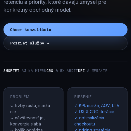
retenciu a priority, ktoré dávajú zmysel pre
konkrétny obchodný model.
Chcem konzultáciu
Pozrieť služby →
SHOPTET
AJ NA MIERU
CRO
& UX AUDIT
KPI
A MERANIE
PROBLÉM
RIEŠENIE
↓ tržby rastú, marža
✓ KPI: marža, AOV, LTV
nie
✓ UX & CRO iterácie
↓ návštevnosť je,
✓ optimalizácia
konverzia slabá
checkoutu
↓ košík odrádza
✓ pricing stratégia