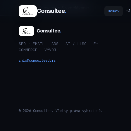
Domov
Know-how & vzdelávanie
Balicky & produkt
Consultee
.
Domov
S
Consultee
.
SEO · EMAIL · ADS · AI / LLMO · E-
COMMERCE · VÝVOJ
info@consultee.biz
© 2026 Consultee. Všetky práva vyhradené.