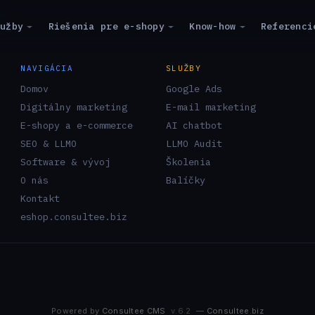
y
lužby
Riešenia pre e-shopy
Know-how
Referenci
NAVIGÁCIA
SLUŽBY
Domov
Google Ads
Digitálny marketing
E-mail marketing
E-shopy a e-commerce
AI chatbot
SEO & LLMO
LLMO Audit
Software & vývoj
Školenia
O nás
Balíčky
Kontakt
eshop.consultee.biz
Powered by
Consultee CMS
v.6.2
—
Consultee.biz